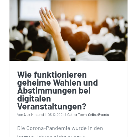
Wie funktionieren
geheime Wahlen und
Abstimmungen bei
digitalen
Veranstaltungen?
Wie funktionieren
geheime Wahlen und
Abstimmungen bei
digitalen
Veranstaltungen?
Von
Alex Mirschel
|
05.12.2021
|
Gather Town
,
Online Events
Die Corona-Pandemie wurde in den
letzten Jahren nicht nur zur