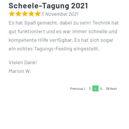
Scheele-Tagung 2021
7. November 2021
Es hat Spaß gemacht, dabei zu sein! Technik hat
gut funktioniert und es war immer schnelle und
kompetente Hilfe verfügbar. Es hat sich sogar
ein echtes Tagungs-Feeling eingestellt.
Vielen Dank!
Marion W.
Site
Page
Page
Page
Page
Previous
1
…
3
4
5
…
36
Next
Page
Reviews
navigation