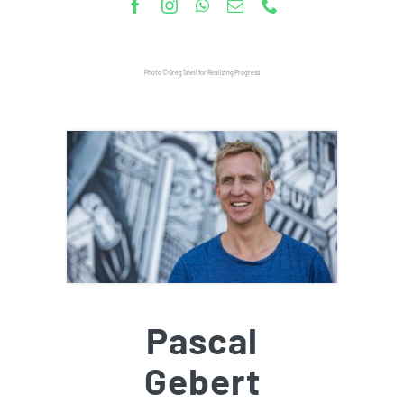
Photo © Greg Snell for
Realizing Progress
Pascal
Gebert