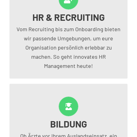
HR & RECRUITING
EMPLOYER BRANDING
Vom Recruiting bis zum Onboarding bieten
wir passende Umgebungen, um eure
Organisation persönlich erlebbar zu
machen. So geht innovates HR
Management heute!
BILDUNG
LERNEN & TRAINING
Ob Ärzte vor Ihrem Auslandseinsatz, ein