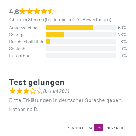
4,6
4,6 von 5 Sternen (basierend auf 176 Bewertungen)
Ausgezeichnet
68%
Sehr gut
26%
Durchschnittlich
6%
Schlecht
0%
Furchtbar
0%
Test gelungen
8. Juni 2021
Bitte Erklärungen in deutscher Sprache geben.
Katharina B.
Navigation
Seite
Seite
Seite
Seite
Previous
1
…
173
174
175
176
Next
Seite