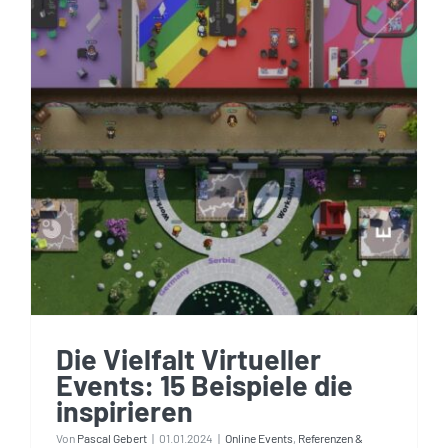
Die Vielfalt Virtueller
Events: 15 Beispiele die
inspirieren
Die Vielfalt Virtueller
Events: 15 Beispiele die
inspirieren
Von
Pascal Gebert
|
01.01.2024
|
Online Events
,
Referenzen &